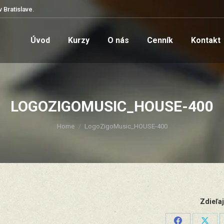
v Bratislave.
Úvod
Kurzy
O nás
Cenník
Kontakt
Úvod
Kurzy
O nás
Cenník
Kontakt
LOGOZIGOMUSIC_HOUSE-400
You are here:
Home
LogoZigoMusic_HOUSE-400
Zdieľaj